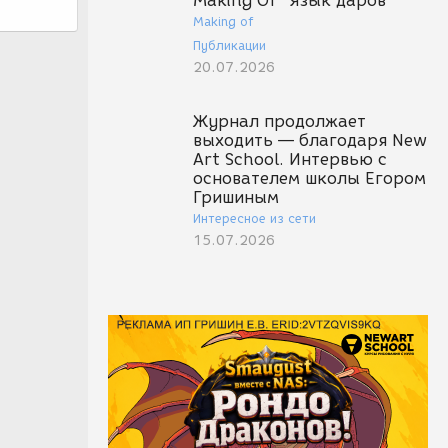
Making Of "Язык даров"
Making of
Публикации
20.07.2026
Журнал продолжает
выходить — благодаря New
Art School. Интервью с
основателем школы Егором
Гришиным
Интересное из сети
15.07.2026