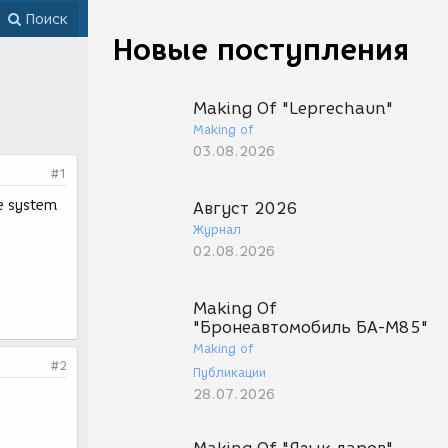
Поиск
Новые поступления
Making Of "Leprechaun"
Making of
03.08.2026
#1
е system
Август 2026
Журнал
02.08.2026
Making Of
"Бронеавтомобиль БА-М85"
Making of
#2
Публикации
28.07.2026