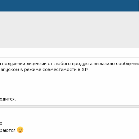
и получении лицензии от любого продукта вылазило сообщени
 запуском в режиме совместимости в XP
годится.
но
араются