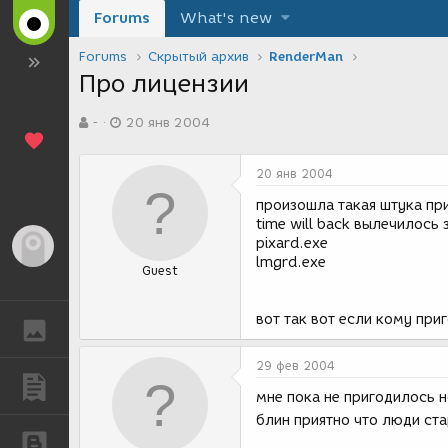
Forums
What's new
Forums
Скрытый архив
RenderMan
Про лицензии
А
Д
-
20 янв 2004
в
а
т
т
о
а
20 янв 2004
р
с
т
о
произошла такая штука пр
е
з
time will back вылечилось
м
д
pixard.exe
Гость
ы
а
lmgrd.exe
Guest
н
и
я
вот так вот если кому при
ГАЛЕРЕЯ
29 фев 2004
ПУБЛИКАЦИИ
мне пока не пригодилось 
блин приятно что люди ст
БЛОГИ