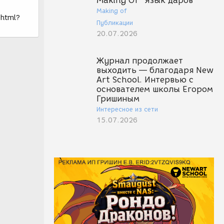
Making Of "Язык даров"
Making of
.html?
Публикации
20.07.2026
Журнал продолжает
выходить — благодаря New
Art School. Интервью с
основателем школы Егором
Гришиным
Интересное из сети
15.07.2026