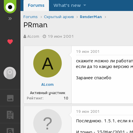
Forums
What's new
Forums
Скрытый архив
RenderMan
PRman
А
Д
ALcom
19 июн 2001
в
а
т
т
о
а
19 июн 2001
р
с
A
т
о
скажите можно ли работат
е
з
если да то какую версию 
м
д
Гость
ы
а
Заранее спасибо
н
ALcom
и
я
Активный участник
ГАЛЕРЕЯ
Рейтинг
10
19 июн 2001
ПУБЛИКАЦИИ
Последнюю. 1.5.1, если я
БЛОГИ
И точно - 23/Mar/2001 - 