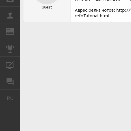
Guest
Адрес релиз нотов: http:
РАБОТА
ref=Tutorial.html
REN
ЖУРНАЛ
КОНКУРСЫ
КУРСЫ
ФОРУМ
RU
Русский