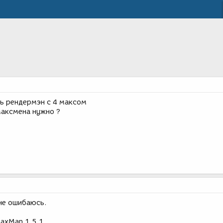
ь рендермэн с 4 максом
максмена нужно ?
 не ошибаюсь.
MaxMan 1.5.1