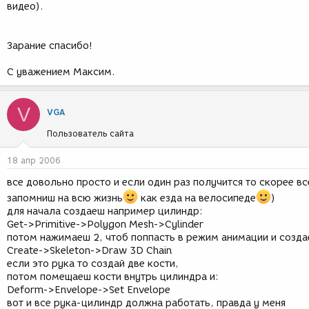
видео).
Зарание спасибо!
С уважением Максим.
V
VGA
Пользователь сайта
18 апр 2006
все довольно просто и если один раз получится то скорее вс
запомниш на всю жизнь
как езда на велосипеде
)
для начала создаеш например цилиндр:
Get->Primitive->Polygon Mesh->Cylinder
потом нажимаеш 2, чтоб поппасть в режим анимации и созд
Create->Skeleton->Draw 3D Chain
если это рука то создай две кости,
потом помещаеш кости внутрь цилиндра и:
Deform->Envelope->Set Envelope
вот и все рука-цилиндр должна работать, правда у меня