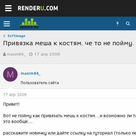
SoftImage
Привязка меша к костям. че то не пойму.
А
Д
maxim84_
17 апр 2006
в
а
т
т
о
а
M
р
с
maxim84_
т
о
Пользователь сайта
е
з
м
д
ы
а
17 апр 2006
н
Привет!
и
я
Вот не пойму как привязать мешь к костям...и возможно ли 
это вообще...
расскажите новичку или дайте ссылку на туториал (только н