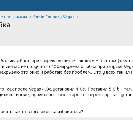
ие программы
Sonic Foundry Vegas
бка
ебольшая бага: при запуске вылезает окошко с текстом (текст 
ть сейчас не получится) "Обнаружена ошибка при запуске Vega
Закрываю это окно и работаю без проблем. Это у всех так или
о, как после Vegas 4.0d установил 4.0e. Поставил 5.0.b - там
ились, вроде, правильно: снос старого - перезагрузка - уста
овать как от этого окошка избавиться?