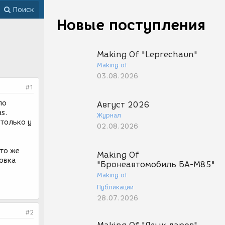
Поиск
Новые поступления
Making Of "Leprechaun"
Making of
03.08.2026
#1
по
Август 2026
s.
Журнал
 только у
02.08.2026
 то же
Making Of
новка
"Бронеавтомобиль БА-М85"
Making of
Публикации
28.07.2026
#2