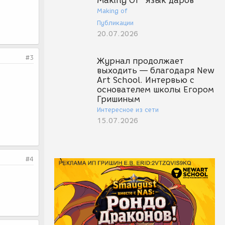
Making Of "Язык даров"
Making of
Публикации
20.07.2026
#3
Журнал продолжает
выходить — благодаря New
Art School. Интервью с
основателем школы Егором
Гришиным
Интересное из сети
15.07.2026
#4