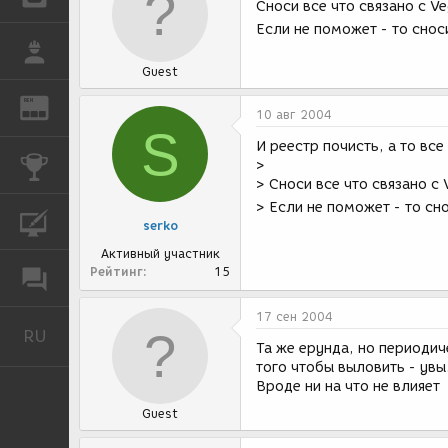
Сноси все что связано с Ve
Если не поможет - то снос
РАБОТА
Guest
REN
ЖУРНАЛ
10 авг 2004
S
И реестр почисть, а то вс
КОНКУРСЫ
>
> Сноси все что связано с 
> Если не поможет - то сн
КУРСЫ
serko
Активный участник
Рейтинг
15
ФОРУМ
17 сен 2004
RU
Русский
Та же ерунда, но периодич
того чтобы выловить - увы.
Вроде ни на что не влияет
Guest