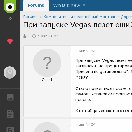
Forums
What's new
Forums
Композитинг и нелинейный монтаж
Друг
При запуске Vegas лезет оши
А
Д
-
3 авг 2004
в
а
т
т
о
а
3 авг 2004
р
с
т
о
При запуске Vegas лезет н
е
з
английски, но процитирова
м
д
Причина не установлена". 
Гость
ы
а
меня?
Guest
н
и
Стало появляться после тог
я
самое. Установки производ
ГАЛЕРЕЯ
нового.
Кто-нибудь может посовет
ПУБЛИКАЦИИ
9 авг 2004
БЛОГИ