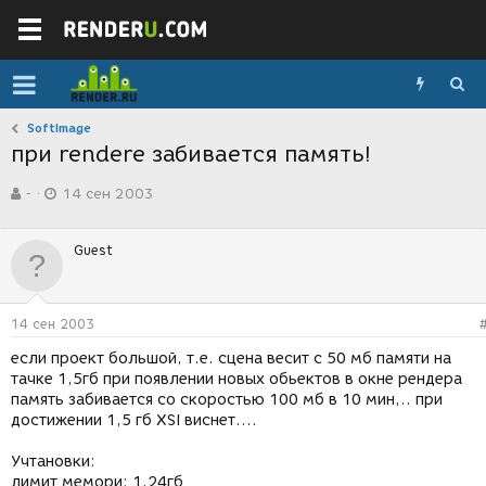
SoftImage
при rendere забивается память!
А
Д
-
14 сен 2003
в
а
т
т
о
а
Guest
р
с
т
о
е
з
м
д
14 сен 2003
ы
а
н
если проект большой, т.е. сцена весит с 50 мб памяти на
и
тачке 1,5гб при появлении новых обьектов в окне рендера
я
память забивается со скоростью 100 мб в 10 мин,.. при
достижении 1,5 гб XSI виснет....
Учтановки:
лимит мемори: 1,24гб