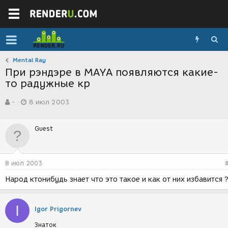
Mental Ray
При рэндэре в MAYA появляются какие-
то радужные кр
А
Д
-
8 июл 2003
в
а
т
т
о
а
Guest
р
с
т
о
е
з
м
д
8 июл 2003
ы
а
н
Народ ктонибудь знает что это такое и как от них избавится 
и
я
I
Igor Prigornev
Знаток