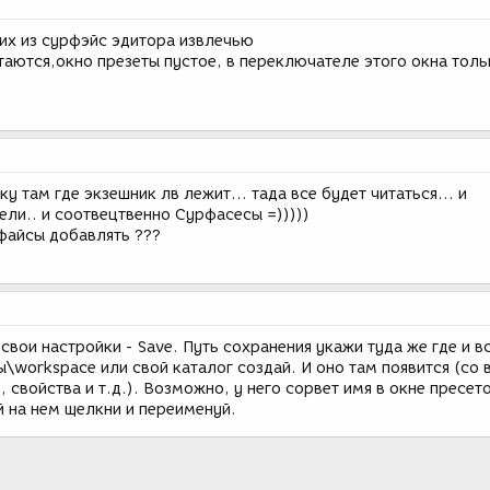
у их из сурфэйс эдитора извлечью
таются,окно презеты пустое, в переключателе этого окна толь
ку там где экзешник лв лежит... тада все будет читаться... и
ели.. и соотвецтвенно Сурфасесы =)))))
рфайсы добавлять ???
свои настройки - Save. Путь сохранения укажи туда же где и в
сы\workspace или свой каталог создай. И оно там появится (со 
 свойства и т.д.). Возможно, у него сорвет имя в окне пресето
й на нем щелкни и переименуй.