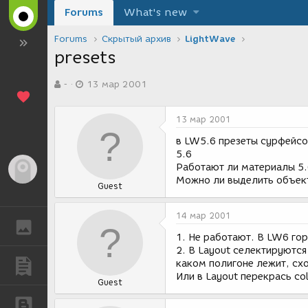
Forums
What's new
Forums
Скрытый архив
LightWave
presets
А
Д
-
13 мар 2001
в
а
т
т
о
а
13 мар 2001
р
с
т
о
в LW5.6 презеты сурфейсов
е
з
5.6
м
д
Работают ли материалы 5.
Гость
ы
а
Можно ли выделить объект
Guest
н
и
я
14 мар 2001
ГАЛЕРЕЯ
1. Не работают. В LW6 гора
2. В Layout селектируются
каком полигоне лежит, схо
ПУБЛИКАЦИИ
Или в Layout перекрась co
Guest
БЛОГИ