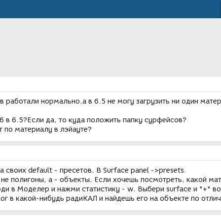
 работали нормально,а в 6.5 не могу загрузить ни один матер
6 в 6.5?Если да, то куда положить папку сурфейсов?
 по материалу в лэйауте?
 своих default - пресетов. В Surface panel ->presets.
 не полигоны, а - объекты. Если хочешь посмотреть, какой ма
ди в Моделер и нажми статистику - w. Выбери surface и "+" во
lor в какой-нибудь радиКАЛ и найдешь его на объекте по отли