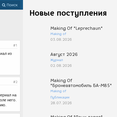
Поиск
Новые поступления
Making Of "Leprechaun"
Making of
03.08.2026
#1
иал из
Август 2026
Журнал
02.08.2026
Making Of
#2
"Бронеавтомобиль БА-М85"
Making of
териал на
Публикации
зле него.
28.07.2026
чию.