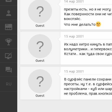
14 мар 2001
презеты есть, но я не мог
РАБОТА
Как поверхности они не чи
вокспэйс.
Что мне делать?о
Guest
REN
ЖУРНАЛ
15 мар 2001
КОНКУРСЫ
Их надо хитро кинуть в пап
волуметрики.. и гипервокс
Кстати.. как туда свои су
КУРСЫ
Guest
ФОРУМ
15 мар 2001
В сурфэйс панели сохрани 
RU
Русский
пресеты, ну т.е. в сурфей
настройками - куб или шар,
не проблема, прав.кнопко
Guest