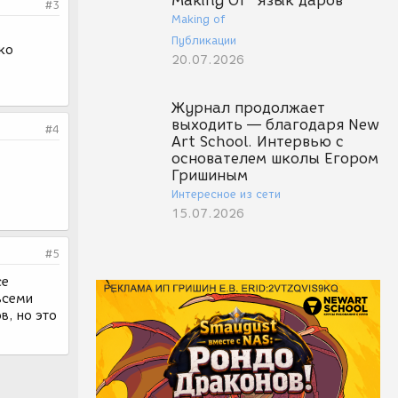
Making Of "Язык даров"
#3
Making of
Публикации
ко
20.07.2026
Журнал продолжает
выходить — благодаря New
#4
Art School. Интервью с
основателем школы Егором
Гришиным
Интересное из сети
15.07.2026
#5
се
всеми
в, но это