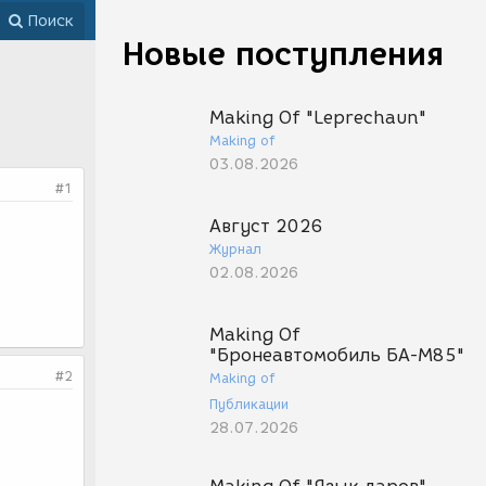
Поиск
Новые поступления
Making Of "Leprechaun"
Making of
03.08.2026
#1
Август 2026
Журнал
02.08.2026
Making Of
"Бронеавтомобиль БА-М85"
#2
Making of
Публикации
28.07.2026