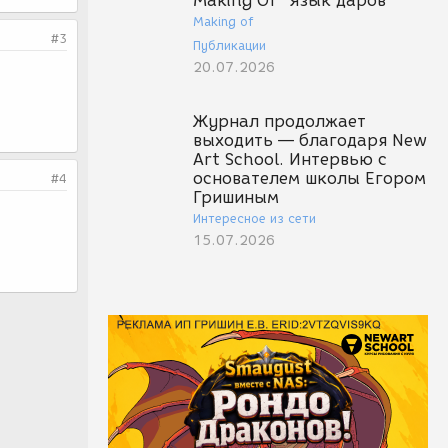
Making Of "Язык даров"
Making of
#3
Публикации
20.07.2026
Журнал продолжает
выходить — благодаря New
Art School. Интервью с
основателем школы Егором
#4
Гришиным
Интересное из сети
15.07.2026