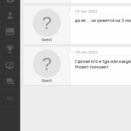
14 сен 2002
РАБОТА
да не... он режется на 5 ми
REN
ЖУРНАЛ
Guest
КОНКУРСЫ
18 сен 2002
Сделай его в tga или как
КУРСЫ
Может поможет
Guest
ФОРУМ
RU
Русский