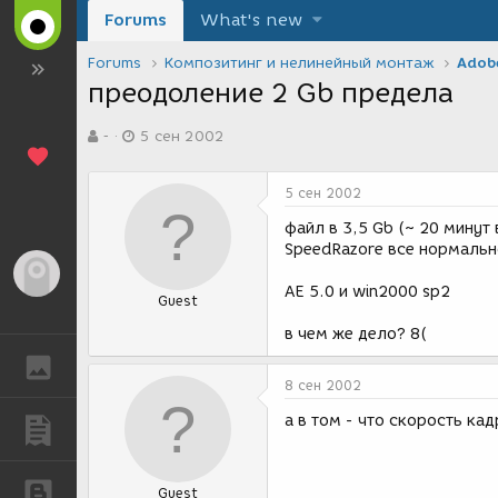
Forums
What's new
Forums
Композитинг и нелинейный монтаж
Adobe
преодоление 2 Gb предела
А
Д
-
5 сен 2002
в
а
т
т
о
а
5 сен 2002
р
с
т
о
файл в 3,5 Gb (~ 20 минут 
е
з
SpeedRazore все нормально
м
д
Гость
ы
а
AE 5.0 и win2000 sp2
Guest
н
и
в чем же дело? 8(
я
ГАЛЕРЕЯ
8 сен 2002
а в том - что скорость ка
ПУБЛИКАЦИИ
БЛОГИ
Guest