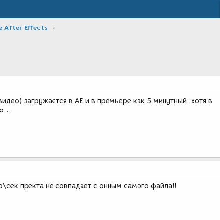
 After Effects
видео) загружается в AE и в премьере как 5 минутный, хотя в
...
др\сек пректа не совпадает с онным самого файла!!