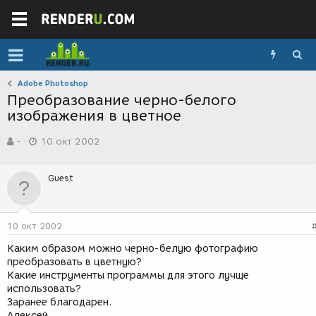
Adobe Photoshop
Преобразование черно-белого
изображения в цветное
А
Д
-
10 окт 2002
в
а
т
т
о
а
Guest
р
с
т
о
е
з
м
д
10 окт 2002
ы
а
н
Каким образом можно черно-белую фотографию
и
преобразовать в цветную?
я
Какие инструменты программы для этого лучще
использовать?
Заранее благодарен.
Алексей