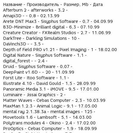
Название - Производитель - Размер, Mb - Дата
Afterburn 2 - afterworks - 3,2 -
Amapi3D - - 0,8 - 02.13.99
Arete DNT Max3 - Sisyphus Software - 0,7 - 04.09.99
B3D-Minimize - Brilliant digital - 6,3 - 07.10.99
Creature Creator - FXRealm Studios - 2,7 - 11.06.99
DarkTree - Darkling Simulations - 10 -
DaVinchi3D - - 3,5 -
Depth of Field PRO v1.21 - Pixel Imaging - 1 - 18.02.00
Digital Nature - Sisyphus Software - 1,1 -
digital_forest - - 2,4 -
Druid - Sisyphus Software - 0,07 -
DeepPaint v1.6D - - 20 - 11.09.99
Forst Lite - Itoo Software - 1,1 -
Illustrate 4.10 - David Gould - 1,5 - 28.09.99
Panoramic Media 3.1 - iMOVE - 9,5 - 17.01.00
Luminaire - Jissai Graphics - 2 -
Matter Waves - Cebas Computer - 2,3 - 10.03.99
MaxMan 1.2.3 - Animal Logic - 9,1 - 17.05.00
mental ray 2.1.38.3a - mental images - 125 -
Movetools 1.6 - Lambsoft - 5,1 - 14.03.00
Polytrans modules 4 - Okino - 2,4 - 17.02.00
ProOptics - Cebas Computer - 1,9 - 18.09.99