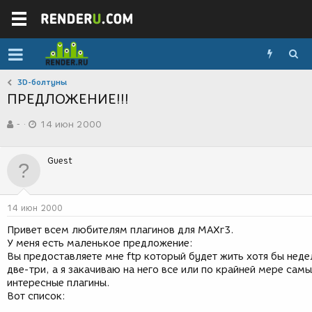
3D-болтуны
ПРЕДЛОЖЕНИЕ!!!
А
Д
-
14 июн 2000
в
а
т
т
о
а
Guest
р
с
т
о
е
з
м
д
14 июн 2000
ы
а
н
Привет всем любителям плагинов для MAXr3.
и
У меня есть маленькое предложение:
я
Вы предоставляете мне ftp который будет жить хотя бы неде
две-три, а я закачиваю на него все или по крайней мере сам
интересные плагины.
Вот список: