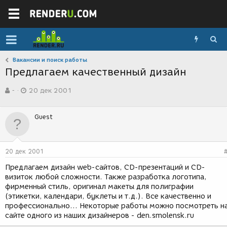
Вакансии и поиск работы
Предлагаем качественный дизайн
А
Д
-
20 дек 2001
в
а
т
т
о
а
Guest
р
с
т
о
е
з
м
д
20 дек 2001
ы
а
н
Предлагаем дизайн web-сайтов, CD-презентаций и CD-
и
визиток любой сложности. Также разработка логотипа,
я
фирменный стиль, оригинал макеты для полиграфии
(этикетки, календари, буклеты и т.д.). Все качественно и
профессионально... Некоторые работы можно посмотреть н
сайте одного из наших дизайнеров - den.smolensk.ru