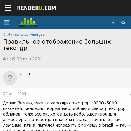
Материалы, текстуры
Правильное отображение больших
текстур
А
Д
-
30 июн 2004
в
а
т
т
о
а
Guest
р
с
т
о
е
з
м
д
30 июн 2004
ы
а
н
Делаю Землю, сделал хорошую текстуру 10000*5000
и
пикселей, рендерил, нормально, добавил сверху текстуру
я
облаков, тоже все ок, хотел дать небольшое глоу для
атмосферы, но текстура планеты начала глючить, всякие
ломаные, пятна. пытался исправить с помрщью brazil, v-ray, 
final render. но ничего не получилось