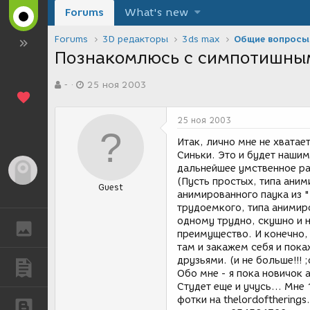
Forums
What's new
Forums
3D редакторы
3ds max
Общие вопросы
Познакомлюсь с симпотишным
А
Д
-
25 ноя 2003
в
а
т
т
о
а
25 ноя 2003
р
с
т
о
Итак, лично мне не хватае
е
з
Синьки. Это и будет наши
м
д
дальнейшее умственное ра
Гость
ы
а
(Пусть простых, типа ани
Guest
н
анимированного паука из "
и
трудоемкого, типа анимир
я
одному трудно, скушно и 
ГАЛЕРЕЯ
преимущество. И конечно,
там и закажем себя и пок
друзьями. (и не больше!!! ;
ПУБЛИКАЦИИ
Обо мне - я пока новичок а
Студет еще и учусь... Мне 
фотки на thelordoftherings
БЛОГИ