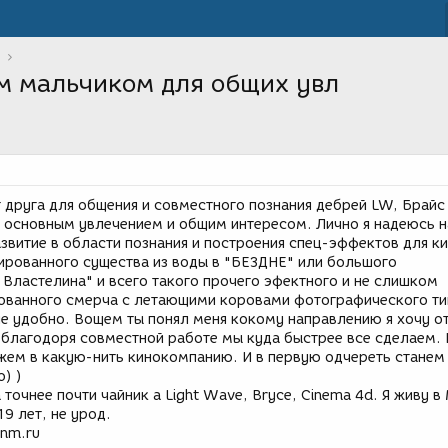
 мальчиком для общих увл
т друга для общения и совместного познания дебрей LW, Брайс
м основным увлечением и общим интересом. Лично я надеюсь н
звитие в области познания и построения спец-эффектов для ки
мированного существа из воды в "БЕЗДНЕ" или большого
 Властелина" и всего такого прочего эфектного и не слишком
ованного смерча с летающими коровами фотографического ти
не удобно. Вощем ты понял меня кокому направлению я хочу о
 благодоря совместной работе мы куда быстрее все сделаем.
ажем в какую-нить кинокомпанию. И в первую одчереть станем
о) )
 точнее почти чайник а Light Wave, Bryce, Cinema 4d. Я живу в
19 лет, не урод.
.nm.ru