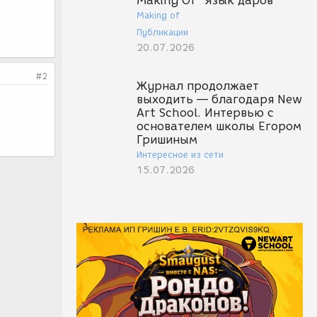
Making Of "Язык даров"
Making of
Публикации
20.07.2026
#2
Журнал продолжает
выходить — благодаря New
Art School. Интервью с
основателем школы Егором
Гришиным
Интересное из сети
15.07.2026