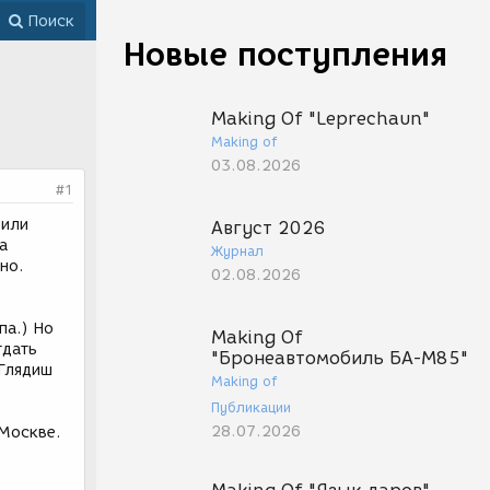
Поиск
Новые поступления
Making Of "Leprechaun"
Making of
03.08.2026
#1
 или
Август 2026
а
Журнал
но.
02.08.2026
па.) Но
Making Of
тдать
"Бронеавтомобиль БА-М85"
 Глядиш
Making of
Публикации
28.07.2026
 Москве.