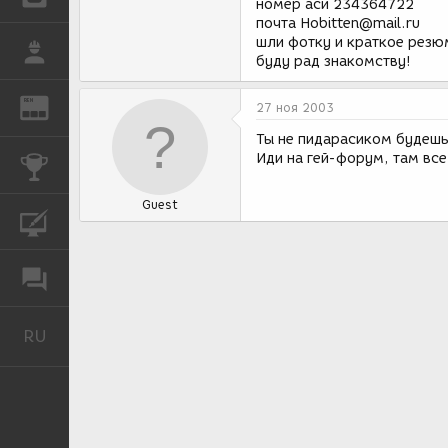
номер аси 234364722
почта Hobitten@mail.ru
шли фотку и краткое резю
РАБОТА
буду рад знакомству!
REN
ЖУРНАЛ
27 ноя 2003
Ты не пидарасиком будешь
Иди на гей-форум, там вс
КОНКУРСЫ
Guest
КУРСЫ
ФОРУМ
RU
Русский