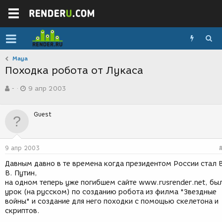
Maya
Походка робота от Лукаса
А
Д
-
9 апр 2003
в
а
т
т
о
а
Guest
р
с
т
о
е
з
м
д
9 апр 2003
ы
а
н
Давным давно в те времена когда президентом России стал 
и
В. Путин,
я
на одном теперь уже погибшем сайте www.rusrender.net, бы
урок (на русском) по созданию робота из филма "Звездные
войны" и создание для него походки с помощью скелетона и
скриптов.