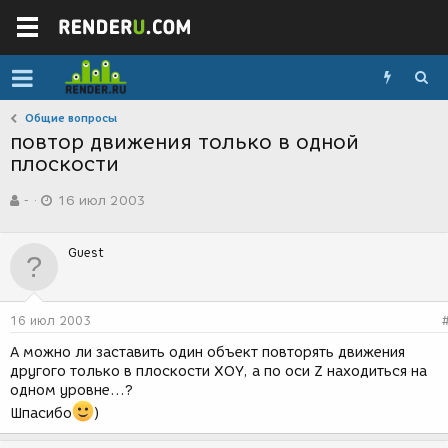
Общие вопросы
повтор движения только в одной
плоскости
А
Д
-
16 июл 2003
в
а
т
т
о
а
Guest
р
с
т
о
е
з
м
д
16 июл 2003
ы
а
н
А можно ли заставить один объект повторять движения
и
другого только в плоскости XOY, а по оси Z находиться на
я
одном уровне...?
Шпасибо
)