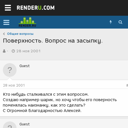
Общие вопросы
Поверхность. Вопрос на засыпку.
А
Д
-
28 ноя 2001
в
а
т
т
о
а
Guest
р
с
т
о
е
з
м
д
28 ноя 2001
ы
а
н
Кто нибудь сталкивался с этим вопросом.
и
Создаю например шарик, но хочу чтобы его поверность
я
поменялась наизнанку, как это сделать?
С Огромной Благодарностью Алексей.
Guest