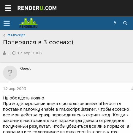
MAXScript
Потерялся в 3 соснах:(
А
Д
-
12 апр 2003
в
а
т
т
о
а
Guest
р
с
т
о
е
з
м
д
12 апр 2003
ы
а
н
Ну оболдеть ножно.
и
При моделировании дыма с использованием afterburn я
я
поставил галочку enable в maxscript listener, чтобы ессесно
все мои действа сразу переводились в скрипт-код. Когда я
закончил настраивать все параметры дыма и отрендерил
полученный результат, чтобы убедиться все ли в порядке, я
сохранил все содержимое из maxscript listener в *.ms.