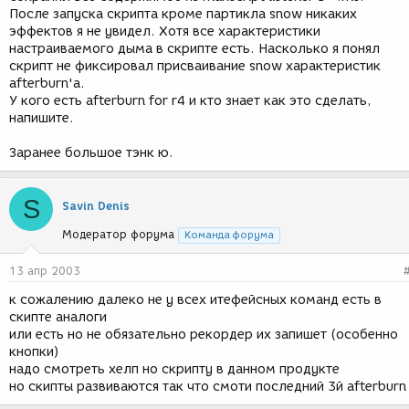
После запуска скрипта кроме партикла snow никаких
эффектов я не увидел. Хотя все характеристики
настраиваемого дыма в скрипте есть. Насколько я понял
скрипт не фиксировал присваивание snow характеристик
afterburn'a.
У кого есть afterburn for r4 и кто знает как это сделать,
напишите.
Заранее большое тэнк ю.
S
Savin Denis
Модератор форума
Команда форума
13 апр 2003
к сожалению далеко не у всех итефейсных команд есть в
скипте аналоги
или есть но не обязательно рекордер их запишет (особенно
кнопки)
надо смотреть хелп но скрипту в данном продукте
но скипты развиваются так что смоти последний 3й afterburn