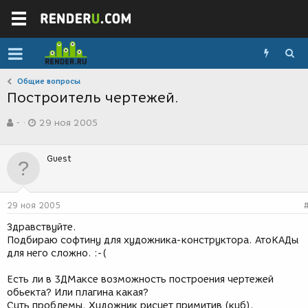
Общие вопросы
Построитель чертежей.
А
Д
-
29 ноя 2005
в
а
т
т
о
а
Guest
р
с
т
о
е
з
м
д
29 ноя 2005
ы
а
н
Здравствуйте.
и
Подбираю софтину для художника-конструктора. АтоКАДы
я
для него сложно. :-(
Есть ли в 3ДМаксе возможность построения чертежей
обьекта? Или плагина какая?
Суть проблемы. Художник рисует примитив (куб),