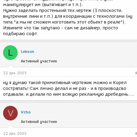
манипулирует им (вытягивает и т.п.).
Нужно заделать простенький тех.чертеж (3 плоскости,
внутренние лини и т.п.) для координации с технологами (ну
типа "а мы не сможем изготовить этот обьект в реале").
Извините что так запутано - сам не дизайнер, просто
подбираю софт.
L
Lekson
Активный участник
22 дек 2005
ну я думаю такой примитивный чертежик можно и Корел
состряпать! Сам лмчно делал и не раз - и в производсво
отдавали, и делали по ним всякую рекламную дребедень....
V
Vcho
Активный участник
22 дек 2005