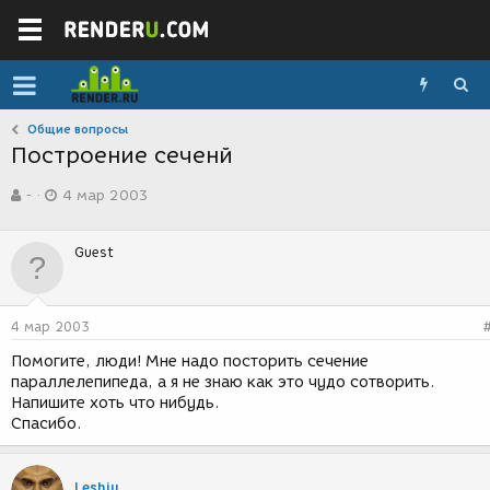
Общие вопросы
Построение сеченй
А
Д
-
4 мар 2003
в
а
т
т
о
а
Guest
р
с
т
о
е
з
м
д
4 мар 2003
ы
а
н
Помогите, люди! Мне надо посторить сечение
и
параллелепипеда, а я не знаю как это чудо сотворить.
я
Напишите хоть что нибудь.
Спасибо.
Leshiy