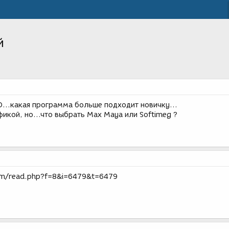
й
D...какая программа больше подходит новичку...
фикой, но...что выбрать Max Maya или Softimeg ?
um/read.php?f=8&i=6479&t=6479