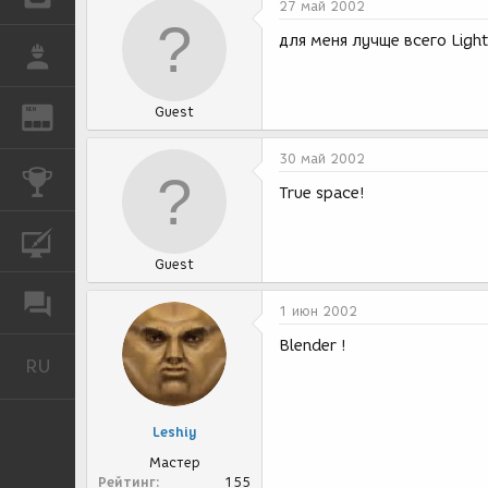
27 май 2002
для меня лучще всего Light
РАБОТА
Guest
REN
ЖУРНАЛ
30 май 2002
КОНКУРСЫ
True space!
КУРСЫ
Guest
ФОРУМ
1 июн 2002
Blender !
RU
Русский
Leshiy
Мастер
Рейтинг
155