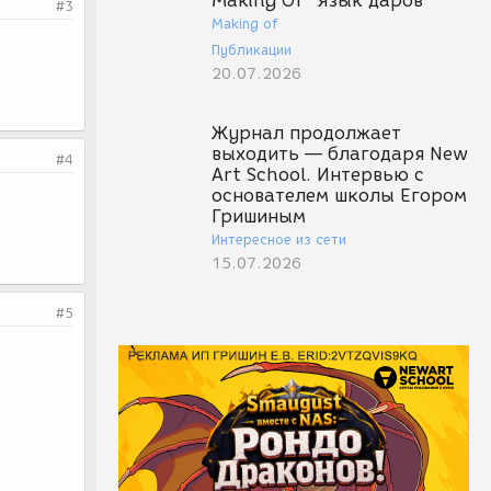
Making Of "Язык даров"
#3
Making of
Публикации
20.07.2026
Журнал продолжает
выходить — благодаря New
#4
Art School. Интервью с
основателем школы Егором
Гришиным
Интересное из сети
15.07.2026
#5