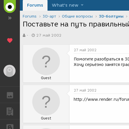
Forums
What's new
Forums
3D-арт
Общие вопросы
3D-болтуны
Поставьте на путь правильны
А
Д
-
27 май 2002
в
а
т
т
о
а
27 май 2002
р
с
т
о
Помогите разобраться в 3
е
з
Хочу серьёзно занятся гра
м
д
Гость
ы
а
Guest
н
и
я
27 май 2002
ГАЛЕРЕЯ
http://www.render.ru/for
ПУБЛИКАЦИИ
Guest
БЛОГИ