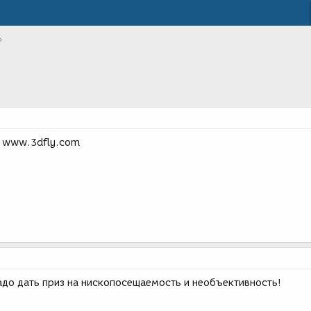
а www.3dfly.com
адо дать приз на нископосещаемость и необъективность!