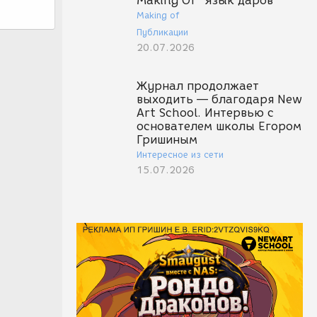
Making Of "Язык даров"
Making of
Публикации
20.07.2026
Журнал продолжает
выходить — благодаря New
Art School. Интервью с
основателем школы Егором
Гришиным
Интересное из сети
15.07.2026