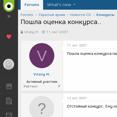
Forums
What's new
Forums
Скрытый архив
Новости CG
Конкурсы
Пошла оценка конкурса..
А
Д
Vitaliy M.
11 окт 2001
в
а
т
т
о
а
11 окт 2001
р
с
V
т
о
Пошла оценка конкурса н
е
з
м
д
Гость
ы
а
н
Vitaliy M.
и
я
Активный участник
ГАЛЕРЕЯ
Рейтинг
7
12 окт 2001
ПУБЛИКАЦИИ
Отстойный конкурс, Ему н
БЛОГИ