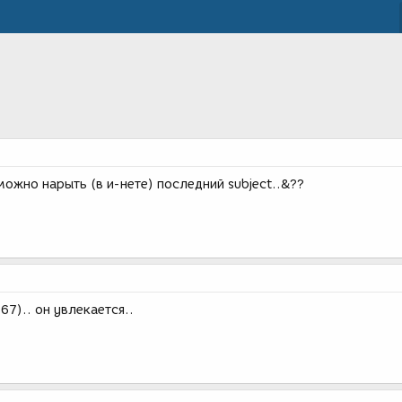
ожно нарыть (в и-нете) последний subject..&??
67).. он увлекается..