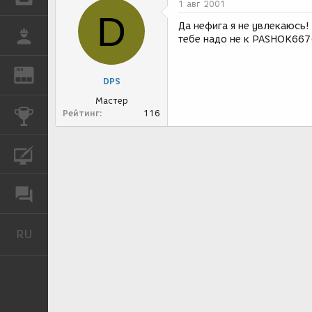
1 авг 2001
D
Да нефига я не увлекаюсь! 
РАБОТА
тебе надо не к PASHOK667(
REN
ЖУРНАЛ
DPS
Мастер
Рейтинг
116
КОНКУРСЫ
КУРСЫ
ФОРУМ
RU
Русский