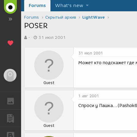
Forums
What's new
Forums
Скрытый архив
LightWave
POSER
А
Д
-
31 июл 2001
в
а
т
т
о
а
31 июл 2001
р
с
т
о
Может кто подскажет где м
е
з
м
д
Гость
ы
а
Guest
н
и
я
1 авг 2001
ГАЛЕРЕЯ
Спроси у Пашка...(Pashok6
ПУБЛИКАЦИИ
Guest
БЛОГИ