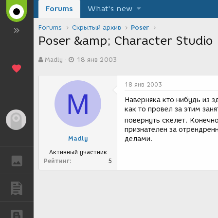
Forums
What's new
Forums
Скрытый архив
Poser
Poser &amp; Character Studio
А
Д
Madly
18 янв 2003
в
а
т
т
о
а
18 янв 2003
р
с
M
т
о
Наверняка кто нибудь из з
е
з
как то провел за этим зан
м
д
Гость
повернуть скелет. Конечн
ы
а
признателен за отрендрен
н
Madly
делами.
и
я
Активный участник
ГАЛЕРЕЯ
Рейтинг
5
ПУБЛИКАЦИИ
БЛОГИ