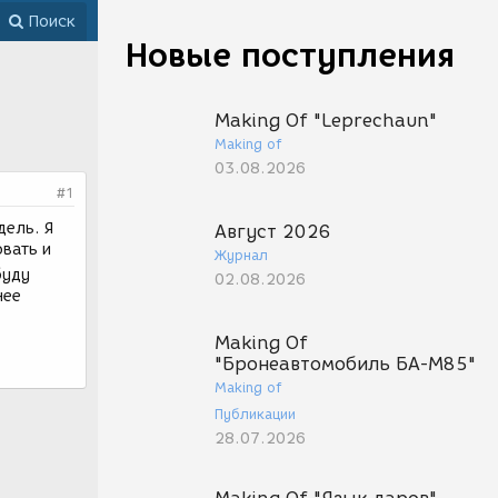
Поиск
Новые поступления
Making Of "Leprechaun"
Making of
03.08.2026
#1
дель. Я
Август 2026
овать и
Журнал
буду
02.08.2026
нее
Making Of
"Бронеавтомобиль БА-М85"
Making of
Публикации
28.07.2026