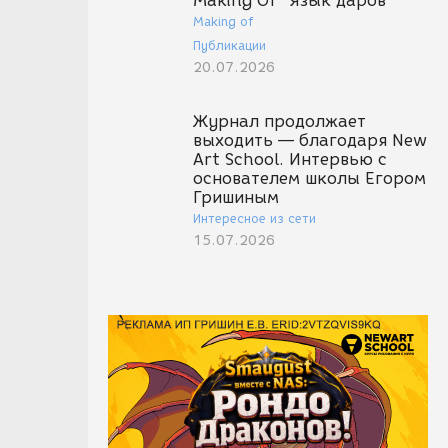
Making Of "Язык даров"
Making of
Публикации
20.07.2026
Журнал продолжает
выходить — благодаря New
Art School. Интервью с
основателем школы Егором
Гришиным
Интересное из сети
15.07.2026