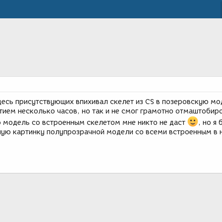
десь присутствующих впихивал скелет из CS в позеровскую мо
ятием несколько часов, но так и не смог грамотно отмаштобир
о модель со встроенным скелетом мне никто не даст
, но я 
ную картинку полупрозрачной модели со всеми встроенным в 