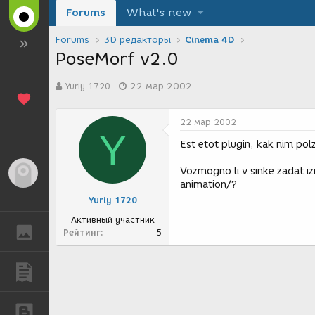
Forums
What's new
Forums
3D редакторы
Cinema 4D
PoseMorf v2.0
А
Д
Yuriy 1720
22 мар 2002
в
а
т
т
о
а
22 мар 2002
р
с
Y
т
о
Est etot plugin, kak nim po
е
з
м
д
Vozmogno li v sinke zadat 
Гость
ы
а
animation/?
н
Yuriy 1720
и
я
Активный участник
ГАЛЕРЕЯ
Рейтинг
5
ПУБЛИКАЦИИ
БЛОГИ