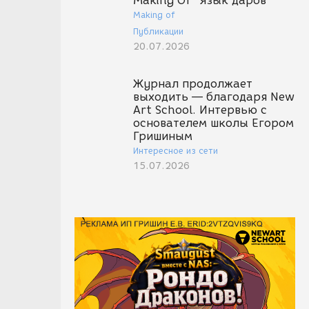
Making Of "Язык даров"
Making of
Публикации
20.07.2026
Журнал продолжает
выходить — благодаря New
Art School. Интервью с
основателем школы Егором
Гришиным
Интересное из сети
15.07.2026