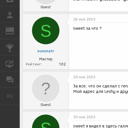
Guest
РАБОТА
26 ноя 2003
S
sweet за что ?
REN
ЖУРНАЛ
КОНКУРСЫ
summatr
Мастер
КУРСЫ
Рейтинг
102
29 ноя 2003
ФОРУМ
За все, что он сделал с ren
Мой адрес для Leshy и дру
RU
Русский
Guest
30 ноя 2003
sweet я видел в здесь гал