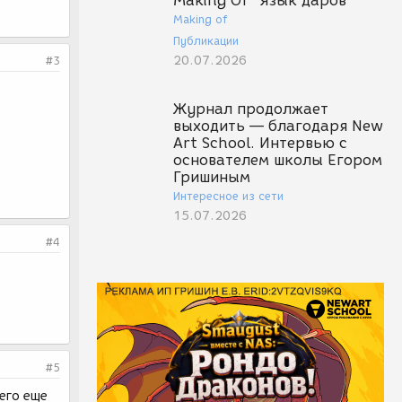
Making Of "Язык даров"
Making of
Публикации
20.07.2026
#3
Журнал продолжает
выходить — благодаря New
Art School. Интервью с
основателем школы Егором
Гришиным
Интересное из сети
15.07.2026
#4
#5
него еще