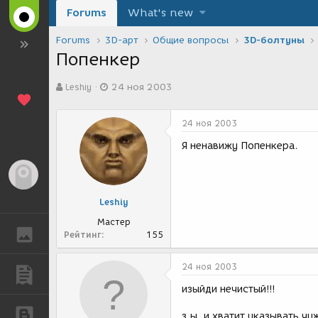
Forums
What's new
Forums
3D-арт
Общие вопросы
3D-болтуны
Попенкер
А
Д
Leshiy
24 ноя 2003
в
а
т
т
о
а
24 ноя 2003
р
с
т
о
Я ненавижу Попенкера.
е
з
м
д
Гость
ы
а
н
Leshiy
и
я
Мастер
ГАЛЕРЕЯ
Рейтинг
155
24 ноя 2003
ПУБЛИКАЦИИ
изыйди нечистый!!!
БЛОГИ
з.ы. и хватит указывать ч