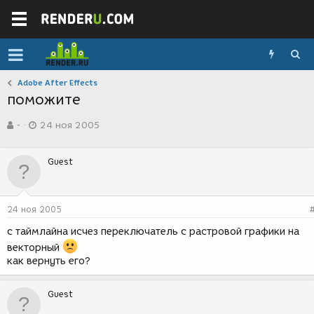
Adobe After Effects
поможите
А
Д
-
24 ноя 2005
в
а
т
т
о
а
Guest
р
с
т
о
е
з
м
д
24 ноя 2005
ы
а
н
с таймлайна исчез переключатель с растровой графики на
и
векторный
я
как вернуть его?
Guest