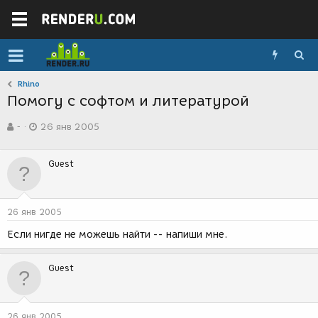
Rhino
Помогу с софтом и литературой
А
Д
-
26 янв 2005
в
а
т
т
о
а
Guest
р
с
т
о
е
з
м
д
26 янв 2005
ы
а
н
Если нигде не можешь найти -- напиши мне.
и
я
Guest
26 янв 2005