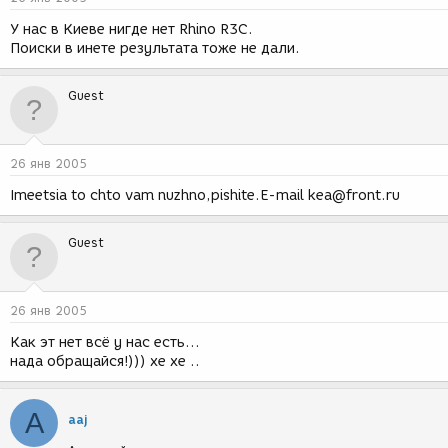
У нас в Киеве нигде нет Rhino R3C.
Поиски в инете результата тоже не дали.
Guest
26 янв 2005
Imeetsia to chto vam nuzhno,pishite.E-mail kea@front.ru
Guest
26 янв 2005
Как эт нет всё у нас есть...
нада обращайся!))) хе хе ..
A
aaj