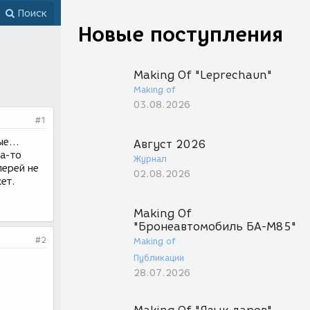
Поиск
Новые поступления
Making Of "Leprechaun"
Making of
03.08.2026
#1
е...
Август 2026
а-то
Журнал
лерей не
02.08.2026
ет.
Making Of
"Бронеавтомобиль БА-М85"
#2
Making of
Публикации
28.07.2026