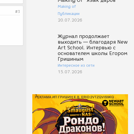
Making Of "Язык даров"
Making of
#3
Публикации
20.07.2026
Журнал продолжает
выходить — благодаря New
Art School. Интервью с
основателем школы Егором
Гришиным
Интересное из сети
15.07.2026