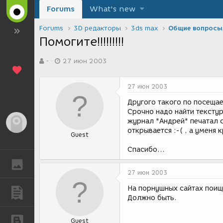
Forums
What's new
Forums
3D редакторы
3ds max
Общие вопросы
Помогите!!!!!!!!!
А
Д
-
27 июн 2003
в
а
т
т
о
а
27 июн 2003
р
с
т
о
Другого такого по посеща
е
з
Срочно надо найти тексту
м
д
журнал "Андрей" печатал с
Гость
ы
а
открывается :-( , а уменя
Guest
н
и
Спасибо...
я
ГАЛЕРЕЯ
27 июн 2003
На порнушных сайтах поищ
ПУБЛИКАЦИИ
Должно быть.
БЛОГИ
Guest