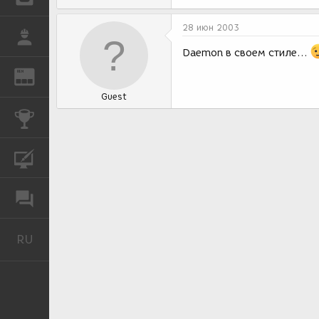
28 июн 2003
РАБОТА
Daemon в своем стиле...
REN
ЖУРНАЛ
Guest
КОНКУРСЫ
КУРСЫ
ФОРУМ
RU
Русский