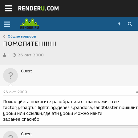
Общие вопросы
ПОМОГИТЕ!!!!!!!!!!
А
Д
-
26 окт 2000
в
а
т
т
о
а
Guest
р
с
т
о
е
з
м
д
26 окт 2000
ы
а
н
Пожалуйста помогите разобраться с плагинами: tree
и
factory,shagfur,lightning,genesis,pandora,sandblaster пришлит
я
уроки или ссылки,где эти уроки можно найти
заранее спасибо
Guest