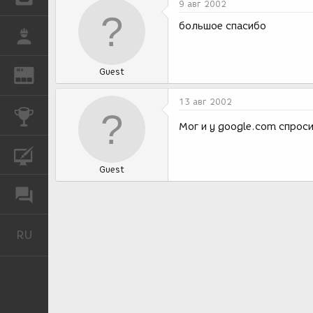
9 авг 2002
большое спасибо
РАБОТА
Guest
REN
ЖУРНАЛ
13 авг 2002
КОНКУРСЫ
Мог и у google.com спроси
КУРСЫ
Guest
ФОРУМ
RU
Русский