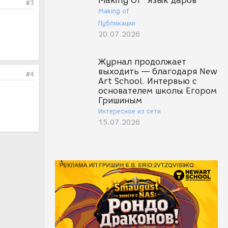
Making Of "Язык даров"
#3
Making of
Публикации
20.07.2026
Журнал продолжает
выходить — благодаря New
#4
Art School. Интервью с
основателем школы Егором
Гришиным
Интересное из сети
15.07.2026