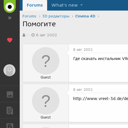
Forums
What's new
Forums
3D редакторы
Cinema 4D
Помогите
А
Д
-
8 авг 2002
в
а
т
т
о
а
8 авг 2002
р
с
т
о
Где скачать инстальник VR
е
з
м
д
Гость
ы
а
Guest
н
и
я
8 авг 2002
ГАЛЕРЕЯ
http://www.vreel-3d.de/d
ПУБЛИКАЦИИ
Guest
БЛОГИ