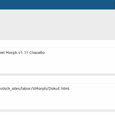
eel Morph v1.1? Спасибо
eutsch_sites/labor/VMorph/DokuE.html