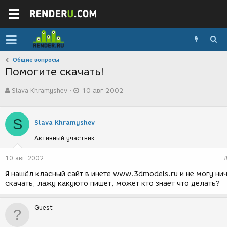
Общие вопросы
Помогите скачать!
А
Д
Slava Khramyshev
10 авг 2002
в
а
т
т
о
а
S
р
с
Slava Khramyshev
т
о
Активный участник
е
з
м
д
ы
а
10 авг 2002
н
Я нашёл класный сайт в инете www.3dmodels.ru и не могу ни
и
скачать, лажу какуюто пишет, может кто знает что делать?
я
Guest