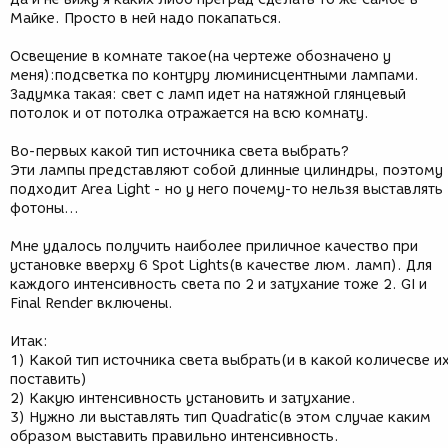
Майке. Просто в ней надо покапаться.
Освещение в комнате такое(на чертеже обозначено у
меня):подсветка по контуру люминисцентными лампами.
Задумка такая: свет с ламп идет на натяжной глянцевый
потолок и от потолка отражается на всю комнату.
Во-первых какой тип источника света выбрать?
Эти лампы представляют собой длинные цилиндры, поэтому
подходит Area Light - но у него почему-то нельзя выставлять
фотоны...
Мне удалось получить наиболее приличное качество при
установке вверху 6 Spot Lights(в качестве люм. ламп). Для
каждого интенсивность света по 2 и затухание тоже 2. GI и
Final Render включены.
Итак:
1) Какой тип источника света выбрать(и в какой количесве и
поставить)
2) Какую интенсивность установить и затухание.
3) Нужно ли выставлять тип Quadratic(в этом случае каким
образом выставить правильно интенсивность.