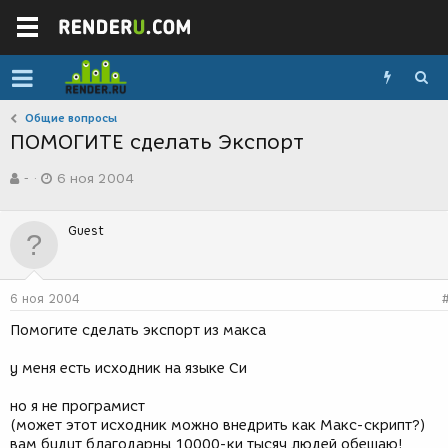
Общие вопросы
ПОМОГИТЕ сделать Экспорт
А
Д
-
6 ноя 2004
в
а
т
т
о
а
Guest
р
с
т
о
е
з
м
д
6 ноя 2004
ы
а
н
Помогите сделать экспорт из макса
и
я
у меня есть исходник на языке Си
но я не програмист
(может этот исходник можно внедрить как Макс-скрипт?)
вам будут благодарны 10000-ки тысяч людей обещаю!