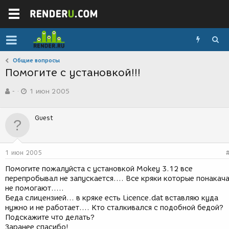
Общие вопросы
Помогите с установкой!!!
А
Д
-
1 июн 2005
в
а
т
т
о
а
Guest
р
с
т
о
е
з
м
д
1 июн 2005
ы
а
н
Помогите пожалуйста с установкой Mokey 3.12 все
и
перепробывал не запускается.... Все кряки которые понакач
я
не помогают.....
Беда слицензией... в кряке есть Licence.dat вставляю куда
нужно и не работает.... Кто сталкивался с подобной бедой?
Подскажите что делать?
Заранее спасибо!