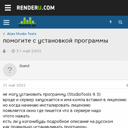
Alias Studio Tools
помогите с установкой программы
А
Д
-
31 май 2002
в
а
т
т
о
а
Guest
р
с
т
о
е
з
м
д
31 май 2002
ы
а
н
не могу установить программу.(StudioTools 9.5)
и
вроде и сервер запускается и имя компа вставил в лицензию
я
но когда начинаю инсталировать лицензию
появляется окно где пишется что в сервере надо
чтото нажать
есть ли у когонибудь подробное описание на русском
как правильно устанавливать программу.