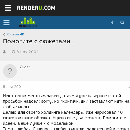
Cinema 4D
Помогите с сюжетами...
А
Д
-
8 ноя 2001
в
а
т
т
о
а
Guest
р
с
т
о
е
з
м
д
8 ноя 2001
ы
а
н
Некоторым местным завсегдатаям я уже наверное с этой
и
просьбой надоел; sorry, но "критичні дні" заставляют идти на
я
любые меры.
Делаю для своего холдинга календарь. Уже нарисовал 10
сюжетов плюс обожка. Нужно еще два сюжета. Помогите с
идеей, а еще лучше - с моделькой.
Тема - любая. Главное - глубина мысли, заложенной в сюжет