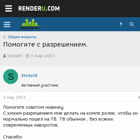
Общие вопросы
Помогите с разрешением.
А
Д
ShidatR
3 мар 2003
в
а
т
т
о
а
S
р
с
ShidatR
т
о
Активный участник
е
з
м
д
ы
а
3 мар 2003
н
Помогите советом новичку.
и
С кмким разрешением мне делать на компе ролик, чтобы он
я
нормально пошел на ТВ. ТВ обычное , без всяких
современных наворотов.
Спасибо.