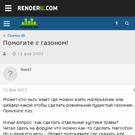
Cinema 4D
Помогите с газоном!
А
Д
-
12 фев 2003
в
а
т
т
о
а
Guest
р
с
т
о
е
з
м
д
12 фев 2003
ы
а
н
Может кто-ньть знает где можно взять матерьялчик или
и
шейдер какой чтобы сделать ровненький пушистый газончик..
я
Помогите плз.
И еще вопрос: как сделать отдельные кустики травы?
Читал здесь на форуме что можно как-то сделать Haircutом..
Но у меня его нету... Может подскажите где скачать для