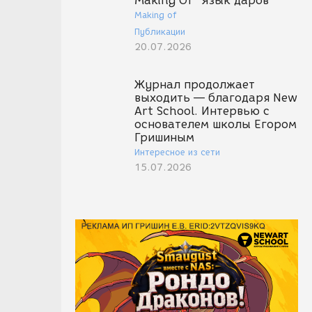
Making Of "Язык даров"
Making of
Публикации
20.07.2026
Журнал продолжает
выходить — благодаря New
Art School. Интервью с
основателем школы Егором
Гришиным
Интересное из сети
15.07.2026