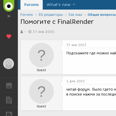
Forums
What's new
Forums
3D редакторы
3ds max
Общие вопросы
Помогите с FinalRender
А
Д
-
31 янв 2003
в
а
т
т
о
а
31 янв 2003
р
с
т
о
Подскажите где можно найт
е
з
м
д
Гость
ы
а
Guest
н
и
я
2 фев 2003
ГАЛЕРЕЯ
читай форум. было гдето 
в поиске нажми за последн
ПУБЛИКАЦИИ
Guest
БЛОГИ