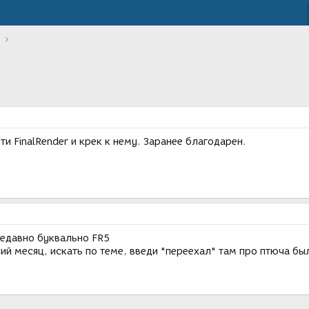
и FinalRender и крек к нему. Заранее благодарен.
недавно буквально FR5
ий месяц, искать по теме, введи "переехал" там про птюча был