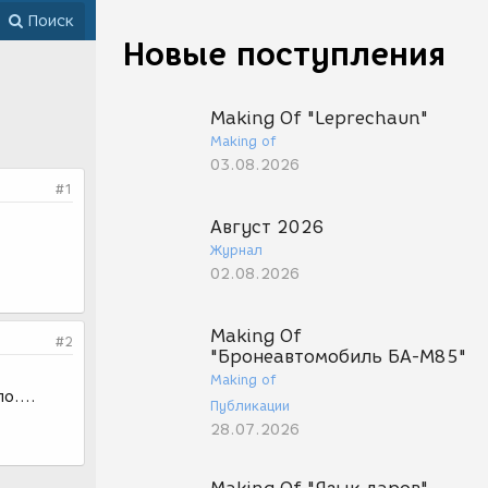
Поиск
Новые поступления
Making Of "Leprechaun"
Making of
03.08.2026
#1
Август 2026
Журнал
02.08.2026
Making Of
#2
"Бронеавтомобиль БА-М85"
Making of
о....
Публикации
28.07.2026