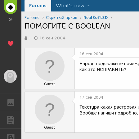
Forums
What's new
Forums
Скрытый архив
RealSoft3D
ПОМОГИТЕ С BOOLEAN
А
Д
-
16 сен 2004
в
а
т
т
о
а
16 сен 2004
р
с
т
о
Народ, подскажыте почему
е
з
как это ИСПРАВИТЬ?
м
д
Гость
ы
а
Guest
н
и
я
17 сен 2004
ГАЛЕРЕЯ
Текстура какая растровая
Вообще напиши подробно, 
ПУБЛИКАЦИИ
Guest
БЛОГИ