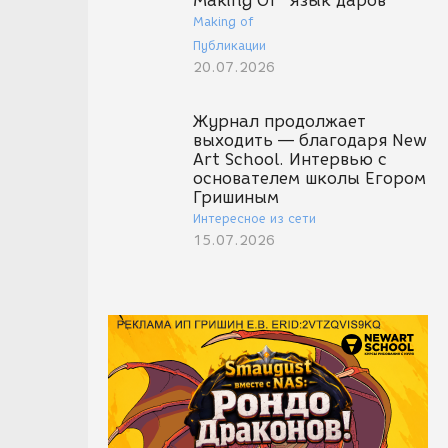
Making Of "Язык даров"
Making of
Публикации
20.07.2026
Журнал продолжает
выходить — благодаря New
Art School. Интервью с
основателем школы Егором
Гришиным
Интересное из сети
15.07.2026