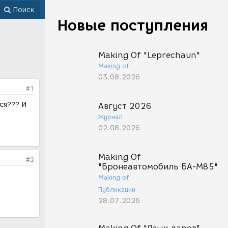
Поиск
Новые поступления
Making Of "Leprechaun"
Making of
03.08.2026
#1
ся??? И
Август 2026
Журнал
02.08.2026
Making Of
#2
"Бронеавтомобиль БА-М85"
Making of
Публикации
28.07.2026