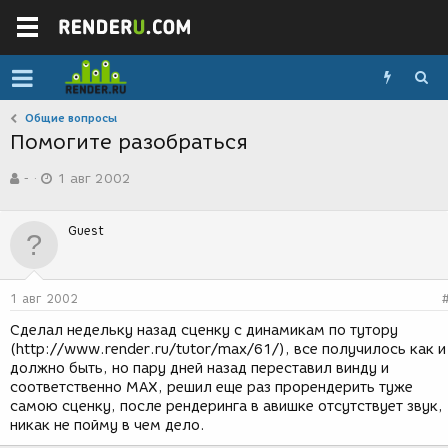
Общие вопросы
Помогите разобраться
А
Д
-
1 авг 2002
в
а
т
т
о
а
Guest
р
с
т
о
е
з
м
д
1 авг 2002
ы
а
н
Сделал недельку назад сценку с динамикам по тутору
и
(http://www.render.ru/tutor/max/61/), все получилось как и
я
должно быть, но пару дней назад переставил винду и
соответственно МАХ, решил еще раз прорендерить туже
самою сценку, после рендеринга в авишке отсутствует звук,
никак не пойму в чем дело.