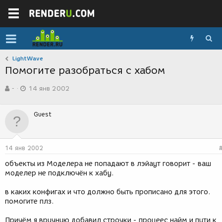
LightWave
Помогите разобраться с хабом
А
Д
-
14 янв 2002
в
а
т
т
о
а
Guest
р
с
т
о
е
з
м
д
14 янв 2002
ы
а
н
объекты из Моделера не попадают в лэйаут говорит - ваш
и
моделер не подключён к хабу.
я
в каких конфигах и что должно быть прописано для этого.
помогите плз.
Причём я вручную добавил строчки - процеес найм и пути к