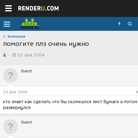
Анимация
помогите плз очень нужно
А
Д
-
23 фев 2004
в
а
т
т
о
а
Guest
р
с
т
о
е
з
м
д
23 фев 2004
ы
а
н
кто знает как сделать что бы скомкался лист бумаги а потом
и
развернулся
я
Guest