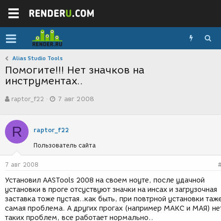
Alias Studio Tools
Помогите!!! Нет значков на
инструментах..
А
Д
raptor_f22
7 авг 2008
в
а
т
т
о
а
R
р
с
raptor_f22
т
о
Пользователь сайта
е
з
м
д
ы
а
7 авг 2008
н
Установил ААSTools 2008 на своем ноуте, после удачной
и
установки в проге отсуствуют значки на инсах и загрузочная
я
заставка тоже пустая..как быть, при повтрной установки таж
самая проблема. А других прогах (например МАКС и МАЯ) не
таких проблем, все работает нормально..