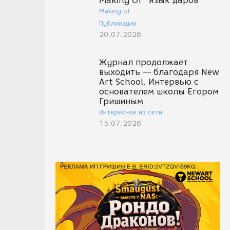
Making Of "Язык даров"
Making of
Публикации
20.07.2026
Журнал продолжает
выходить — благодаря New
Art School. Интервью с
основателем школы Егором
Гришиным
Интересное из сети
15.07.2026