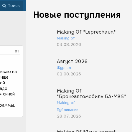
Поиск
Новые поступления
Making Of "Leprechaun"
Making of
03.08.2026
#1
Август 2026
Журнал
живаю на
02.08.2026
учше
шой
Надо
Making Of
о-синей
"Бронеавтомобиль БА-М85"
Making of
граммы.
Публикации
28.07.2026