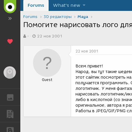
Forums
What's new
Forums
3D редакторы
Maya
Помогите нарисовать лого дл
А
Д
-
22 ноя 2001
в
а
т
т
о
а
22 ноя 2001
р
с
т
о
е
з
Всем привет!
м
д
Народ, вы тут такие шедев
Гость
ы
а
этот сайтик посмотреть на
Guest
н
получается программить. 
и
логотипчик. У меня фантаз
я
нарисовать логотипчик/ик
ГАЛЕРЕЯ
либо в кислотной (со знач
оригинальное, автора я р
Работы в JPEG/GIF/PNG сл
ПУБЛИКАЦИИ
БЛОГИ