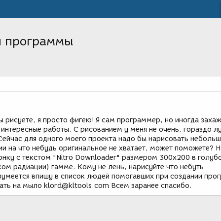
я программы
ы рисуете, я просто фигею! Я сам программер, но иногда заха
 интересные работы. С рисованием у меня не очень, гораздо л
Сейчас для одного моего проекта надо бы нарисовать неболь
ии на что небудь оригинальное не хватает, может поможете? 
онку с текстом "Nitro Downloader" размером 300х200 в голуб
ком радиации) гамме. Кому не лень, нарисуйте что небуть
азумеется впишу в список людей помогавших при создании про
ать на мыло klord@kltools.com Всем заранее спасибо.