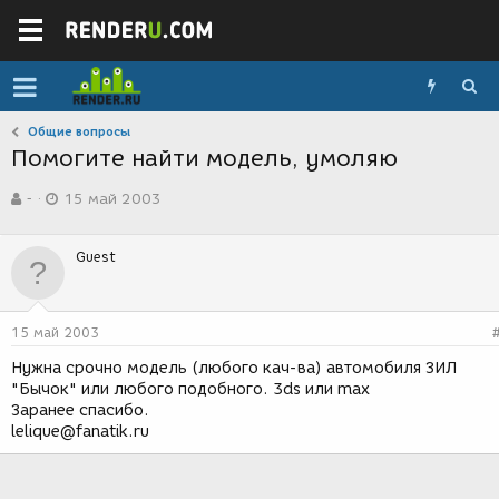
Общие вопросы
Помогите найти модель, умоляю
А
Д
-
15 май 2003
в
а
т
т
о
а
Guest
р
с
т
о
е
з
м
д
15 май 2003
ы
а
н
Нужна срочно модель (любого кач-ва) автомобиля ЗИЛ
и
"Бычок" или любого подобного. 3ds или max
я
Заранее спасибо.
lelique@fanatik.ru