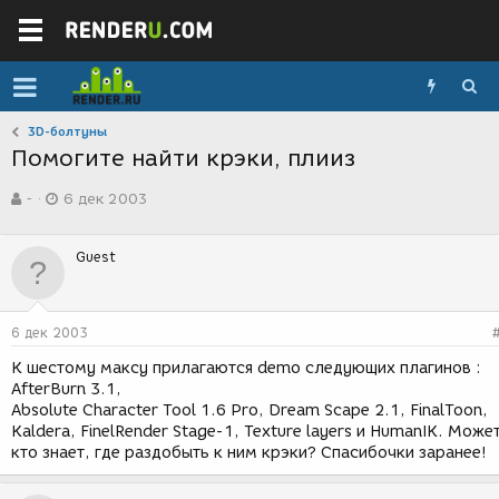
3D-болтуны
Помогите найти крэки, плииз
А
Д
-
6 дек 2003
в
а
т
т
о
а
Guest
р
с
т
о
е
з
м
д
6 дек 2003
ы
а
н
К шестому максу прилагаются demo следующих плагинов :
и
AfterBurn 3.1,
я
Absolute Character Tool 1.6 Pro, Dream Scape 2.1, FinalToon,
Kaldera, FinelRender Stage-1, Texture layers и HumanIK. Може
кто знает, где раздобыть к ним крэки? Спасибочки заранее!