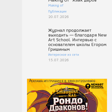
Making Of "Язык даров"
Making of
Публикации
20.07.2026
Журнал продолжает
выходить — благодаря New
Art School. Интервью с
основателем школы Егором
Гришиным
Интересное из сети
15.07.2026