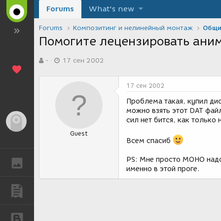
Forums
What's new
Forums
Композитинг и нелинейный монтаж
Общи
Помогите лецензировать аним
А
Д
-
17 сен 2002
в
а
т
т
о
а
17 сен 2002
р
с
т
о
Проблема такая, купил дис
е
з
можно взять этот DAT файл
м
д
сил нет бится, как только
Гость
ы
а
Guest
н
Всем спасиб
и
я
PS: Мне просто MOHO надо
ГАЛЕРЕЯ
именно в этой проге.
ПУБЛИКАЦИИ
БЛОГИ