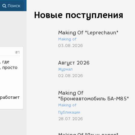
Поиск
Новые поступления
Making Of "Leprechaun"
Making of
03.08.2026
#1
, где
Август 2026
, просто
Журнал
02.08.2026
Making Of
 работает
"Бронеавтомобиль БА-М85"
Making of
Публикации
28.07.2026