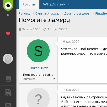
Forums
What's new
Forums
Скрытый архив
Другие рендеры
FinalR
Помогите ламеру
А
Д
Sauron 1022
16 дек 2001
в
а
т
т
о
а
16 дек 2001
р
с
S
т
о
Что такое Final Render? Гд
е
з
конечно, знаю, что я ламер,
м
д
Гость
ы
а
н
Sauron 1022
и
я
Пользователь сайта
ГАЛЕРЕЯ
Рейтинг
2
17 дек 2001
ПУБЛИКАЦИИ
Один из новых рейтрейсер
Вобщем ежели хочешь реал
БЛОГИ
а вот где качать я не помн