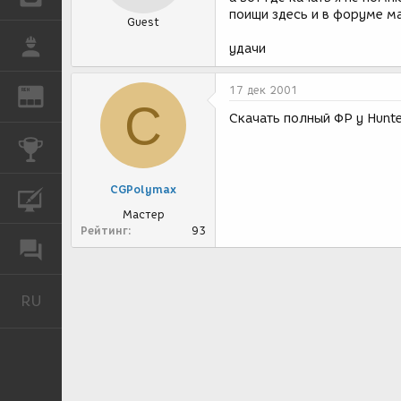
поищи здесь и в форуме м
Guest
РАБОТА
удачи
17 дек 2001
REN
ЖУРНАЛ
C
Скачать полный ФР у Hunte
КОНКУРСЫ
CGPolymax
КУРСЫ
Мастер
Рейтинг
93
ФОРУМ
RU
Русский