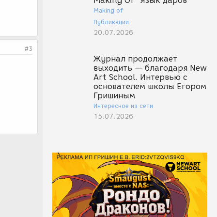
Making Of "Язык даров"
Making of
Публикации
20.07.2026
#3
Журнал продолжает
выходить — благодаря New
Art School. Интервью с
основателем школы Егором
Гришиным
Интересное из сети
15.07.2026