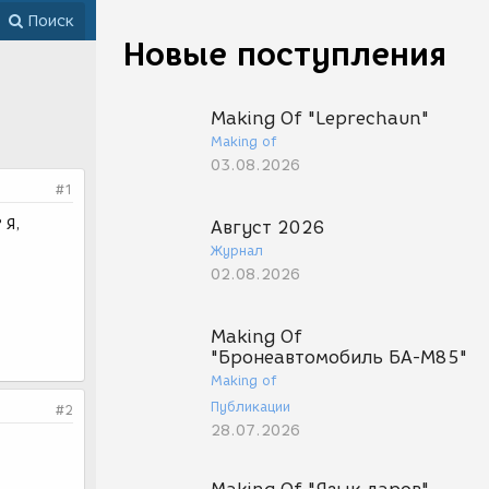
Поиск
Новые поступления
Making Of "Leprechaun"
Making of
03.08.2026
#1
 Я,
Август 2026
Журнал
02.08.2026
Making Of
"Бронеавтомобиль БА-М85"
Making of
Публикации
#2
28.07.2026