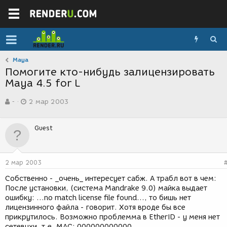
Maya
Помогите кто-нибудь залицензировать
Maya 4.5 for L
А
Д
-
2 мар 2003
в
а
т
т
о
а
Guest
р
с
т
о
е
з
м
д
2 мар 2003
ы
а
н
Собственно - _очень_ интересует сабж. А трабл вот в чем:
и
После установки, (система Mandrake 9.0) майка выдает
я
ошибку: ...no match license file found..., то бишь нет
лицензинного файла - говорит. Хотя вроде бы все
прикрутилось. Возможно проблемма в EtherID - у меня нет
сетевухи, т.е. MAC: 000000000000