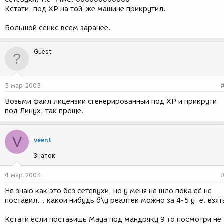
Кстати, под XP на той-же машине прикрутил.
Большой сенкс всем заранее.
Guest
3 мар 2003
Возьми файл лицензии сгенерированный под ХР и прикрути
под Линух, так проще.
V
veent
Знаток
4 мар 2003
Не знаю как это без сетевухи, но у меня не шло пока её не
поставил... какой нибудь б\у реалтек можно за 4-5 у. ё. взят
Кстати если поставишь Maya под мандряку 9 то посмотри не